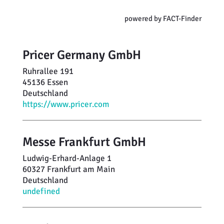
Events
(16)
Weiterbildung
Inventurdifferenzen + Sicherheit
EHI LAB
powered by FACT-Finder
Kontakte
(45)
Marktmacher
KI + Robotics
Mitglieder
Filter zurücksetzen
Pricer Germany GmbH
Klima + Energie
Ruhrallee 191
45136 Essen
Ladenplanung + Einrichtung
Deutschland
https://www.pricer.com
Logistik + Verpackung
Messe Frankfurt GmbH
Marketing
Ludwig-Erhard-Anlage 1
Payment
60327 Frankfurt am Main
Deutschland
Personal
undefined
Public Relations