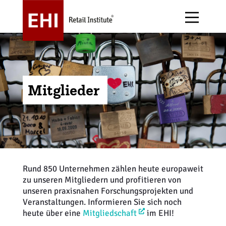
Mitglieder
Über uns
Forschung
E-Commerce
Alle Events
EHI
EHI Stiftung
Publikationen
Handelsgastronomie
Arbeitskreise
Mitglieder
Jobs
Handelsdaten
Handelsstruktur
Awards
Rund 850 Unternehmen zählen heute europaweit
News
(350)
zu unseren Mitgliedern und profitieren von
Magazin stores+shops
Immobilien + Expansion
Messen
unseren praxisnahen Forschungsprojekten und
Themen
(15)
Veranstaltungen. Informieren Sie sich noch
Podcast
Informationstechnologie
Initiativen
heute über eine
Mitgliedschaft
im EHI!
Publikationen
(505)