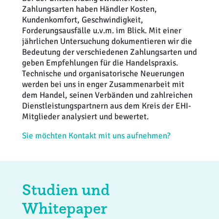
Zahlungsarten haben Händler Kosten,
Weiterbildung
Inventurdifferenzen + Sicherheit
EHI LAB
Kundenkomfort, Geschwindigkeit,
Forderungsausfälle u.v.m. im Blick. Mit einer
Marktmacher
KI + Robotics
Mitglieder
jährlichen Untersuchung dokumentieren wir die
Bedeutung der verschiedenen Zahlungsarten und
Klima + Energie
geben Empfehlungen für die Handelspraxis.
Technische und organisatorische Neuerungen
werden bei uns in enger Zusammenarbeit mit
Ladenplanung + Einrichtung
dem Handel, seinen Verbänden und zahlreichen
Dienstleistungspartnern aus dem Kreis der EHI-
Logistik + Verpackung
Mitglieder analysiert und bewertet.
Sie möchten Kontakt mit uns aufnehmen?
Marketing
Payment
Studien und
Personal
Whitepaper
Public Relations