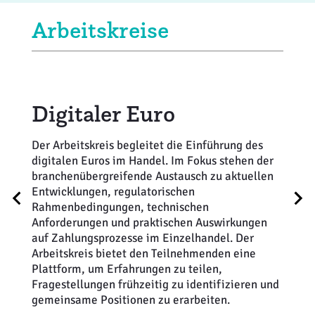
Arbeitskreise
Digitaler Euro
Payment
POS-Systeme
Der Arbeitskreis begleitet die Einführung des
Der EHI-Arbeitskreis, in dem nahezu alle
Im Arbeitskreis POS Systeme treffen sich die
digitalen Euros im Handel. Im Fokus stehen der
führenden Handelsunternehmen mit ihren
Verantwortlichen für Filial-IT 2-3x jährlich, um
branchenübergreifende Austausch zu aktuellen
Finanz- bzw. IT-Verantwortlichen engagiert sind
sich über aktuelle Themen wie z.B. die
Entwicklungen, regulatorischen
und der dazu alle wichtigen Netzbetreiber,
Fiskalisierung auszutauschen. Interessierte
Rahmenbedingungen, technischen
Terminalanbieter und
Händler können sich gerne an Cetin Acar
Anforderungen und praktischen Auswirkungen
Kreditkartenorganisationen umfasst, begleitet
wenden.
auf Zahlungsprozesse im Einzelhandel. Der
und beeinflusst seit 1984 die Entwicklung des
Arbeitskreis bietet den Teilnehmenden eine
Zahlungsverkehrs im deutschsprachigen
Plattform, um Erfahrungen zu teilen,
Einzelhandel. Der Arbeitskreis ist eine
Fragestellungen frühzeitig zu identifizieren und
unerlässliche Quelle für die EHI-Erhebung zum
gemeinsame Positionen zu erarbeiten.
Stand des Bezahlverhaltens, eine der