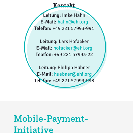
bedeutendsten und wichtigsten
Kontakt
Kontakt
Jahreserhebungen des EHI mit
Leitung:
Cetin Acar
branchenübergreifender Bedeutung.
Leitung:
Imke Hahn
E-Mail:
acar@ehi.org
E-Mail:
hahn@ehi.org
Telefon:
+49 221 57993-12
Telefon:
+49 221 57993-991
Leitung:
Lars Hofacker
E-Mail:
hofacker@ehi.org
Kontakt
Telefon:
+49 221 57993-22
Leitung:
Philipp Hübner
Leitung:
Philipp Hübner
E-Mail:
huebner@ehi.org
E-Mail:
huebner@ehi.org
Telefon:
+49 221 57993-998
Telefon:
+49 221 57993-998
Mobile-Payment-
Initiative