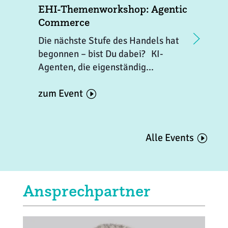
EHI-Themenworkshop: Agentic
E
Commerce
I
Die nächste Stufe des Handels hat
W
begonnen – bist Du dabei? KI-
e
Agenten, die eigenständig...
B
zum Event
z
Alle Events
Ansprechpartner