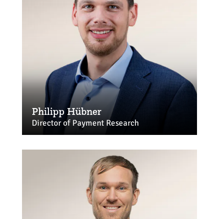
Philipp Hübner
Director of Payment Research
huebner@ehi.org
+49 221 57993-998