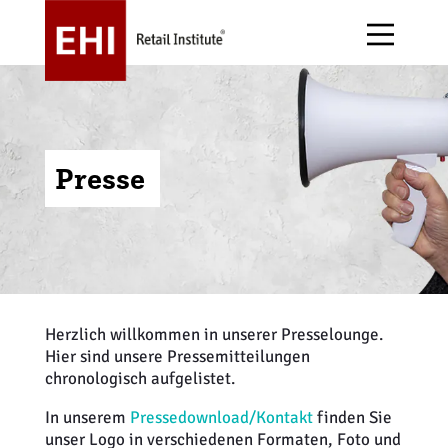
Presse
Über uns
Forschung
E-Commerce
Alle Events
EHI Stiftung
Publikationen
Handelsgastronomie
Arbeitskreise
Jobs
Handelsdaten
Handelsstruktur
Awards
Herzlich willkommen in unserer Presselounge.
Hier sind unsere Pressemitteilungen
Magazin stores+shops
Immobilien + Expansion
Messen
chronologisch aufgelistet.
In unserem
Pressedownload/Kontakt
finden Sie
Podcast
Informationstechnologie
Initiativen
unser Logo in verschiedenen Formaten, Foto und