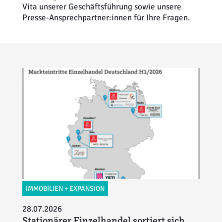
Vita unserer Geschäftsführung sowie unsere
Weiterbildung
Inventurdifferenzen + Sicherheit
EHI LAB
Presse-Ansprechpartner:innen für Ihre Fragen.
Marktmacher
KI + Robotics
Mitglieder
Klima + Energie
Ladenplanung + Einrichtung
Logistik + Verpackung
Marketing
Payment
Personal
IMMOBILIEN + EXPANSION
28.07.2026
Public Relations
Stationärer Einzelhandel sortiert sich