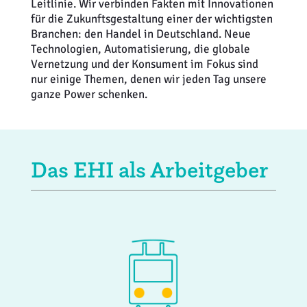
Leitlinie. Wir verbinden Fakten mit Innovationen
Weiterbildung
Inventurdifferenzen + Sicherheit
EHI LAB
für die Zukunftsgestaltung einer der wichtigsten
Branchen: den Handel in Deutschland. Neue
Technologien, Automatisierung, die globale
Marktmacher
KI + Robotics
Mitglieder
Vernetzung und der Konsument im Fokus sind
nur einige Themen, denen wir jeden Tag unsere
Klima + Energie
ganze Power schenken.
Ladenplanung + Einrichtung
Logistik + Verpackung
Das EHI als Arbeitgeber
Marketing
Payment
Personal
Public Relations