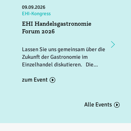
09.09.2026
1
EHI-Kongress
E
EHI Handelsgastronomie
E
Forum 2026
C
Lassen Sie uns gemeinsam über die
D
Zukunft der Gastronomie im
b
Einzelhandel diskutieren. Die...
A
zum Event
z
Alle Events