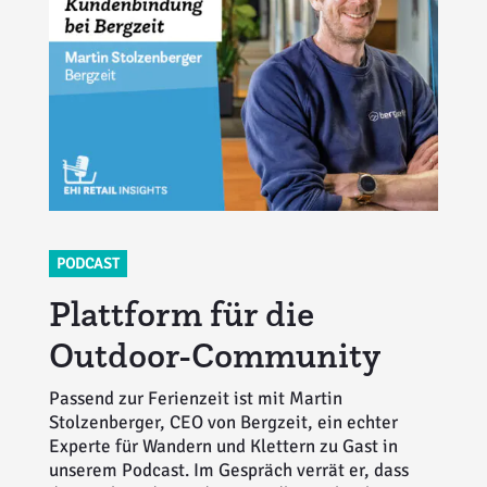
Weiterbildung
Inventurdifferenzen + Sicherheit
EHI LAB
Marktmacher
KI + Robotics
Mitglieder
Klima + Energie
Ladenplanung + Einrichtung
Logistik + Verpackung
PODCAST
Plattform für die
Marketing
Outdoor-Community
Payment
Passend zur Ferienzeit ist mit Martin
Personal
Stolzenberger, CEO von Bergzeit, ein echter
Experte für Wandern und Klettern zu Gast in
Public Relations
unserem Podcast. Im Gespräch verrät er, dass