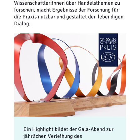
Wissenschaftler:innen über Handelsthemen zu
Weiterbildung
Inventurdifferenzen + Sicherheit
EHI LAB
forschen, macht Ergebnisse der Forschung für
die Praxis nutzbar und gestaltet den lebendigen
Marktmacher
KI + Robotics
Mitglieder
Dialog.
Klima + Energie
Ladenplanung + Einrichtung
Logistik + Verpackung
Marketing
Payment
Personal
Ein Highlight bildet der Gala-Abend zur
Public Relations
jährlichen Verleihung des