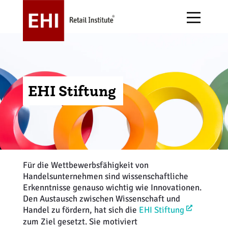
EHI Stiftung
Über uns
Forschung
E-Commerce
Alle Events
EHI Stiftung
Publikationen
Handelsgastronomie
Arbeitskreise
Jobs
Handelsdaten
Handelsstruktur
Awards
Für die Wettbewerbsfähigkeit von
Handelsunternehmen sind wissenschaftliche
Erkenntnisse genauso wichtig wie Innovationen.
Magazin stores+shops
Immobilien + Expansion
Messen
Den Austausch zwischen Wissenschaft und
Handel zu fördern, hat sich die
EHI Stiftung
Podcast
Informationstechnologie
Initiativen
zum Ziel gesetzt. Sie motiviert