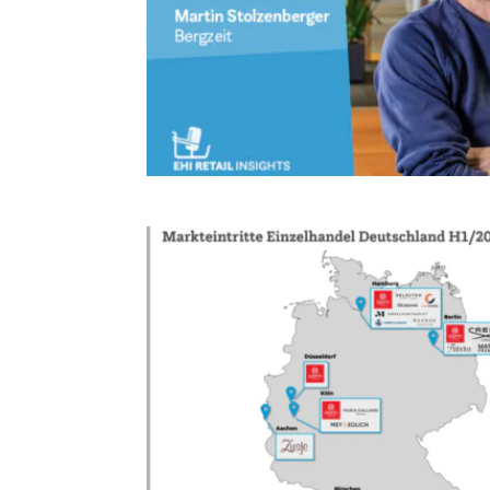
Klima + Energie
Ladenplanung + Einrichtung
Logistik + Verpackung
Marketing
Payment
Personal
Public Relations