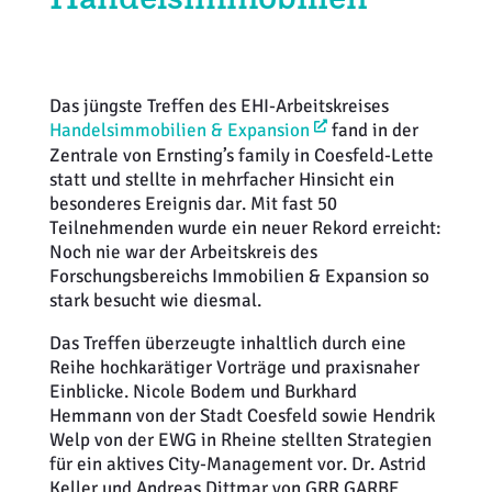
Weiterbildung
Inventurdifferenzen + Sicherheit
EHI LAB
Marktmacher
KI + Robotics
Mitglieder
Das jüngste Treffen des EHI-Arbeitskreises
Handelsimmobilien & Expansion
fand in der
Klima + Energie
Zentrale von Ernsting’s family in Coesfeld-Lette
statt und stellte in mehrfacher Hinsicht ein
Ladenplanung + Einrichtung
besonderes Ereignis dar. Mit fast 50
Teilnehmenden wurde ein neuer Rekord erreicht:
Logistik + Verpackung
Noch nie war der Arbeitskreis des
Forschungsbereichs Immobilien & Expansion so
stark besucht wie diesmal.
Marketing
Das Treffen überzeugte inhaltlich durch eine
Payment
Reihe hochkarätiger Vorträge und praxisnaher
Einblicke. Nicole Bodem und Burkhard
Hemmann von der Stadt Coesfeld sowie Hendrik
Personal
Welp von der EWG in Rheine stellten Strategien
für ein aktives City-Management vor. Dr. Astrid
Public Relations
Keller und Andreas Dittmar von GRR GARBE