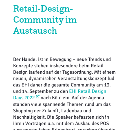
Retail-Design-
Weiterbildung
Inventurdifferenzen + Sicherheit
EHI LAB
Community im
Marktmacher
KI + Robotics
Mitglieder
Austausch
Klima + Energie
Ladenplanung + Einrichtung
Der Handel ist in Bewegung – neue Trends und
Konzepte stehen insbesondere beim Retail
Logistik + Verpackung
Design laufend auf der Tagesordnung. Mit einem
neuen, dynamischen Veranstaltungskonzept lud
Marketing
das EHI daher die gesamte Community am 13.
und 14. September zu den
EHI Retail Design
Payment
Days 2022
nach Köln ein. Auf der Agenda
standen viele spannende Themen rund um das
Shopping der Zukunft, Ladenbau und
Personal
Nachhaltigkeit. Die Speaker befassten sich in
ihren Vorträgen u.a. mit dem Ausbau des POS
Public Relations
zum persönlichen Erlebnisort, sprachen über die