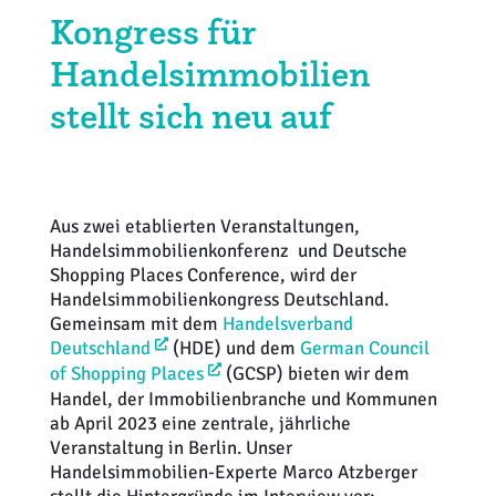
Kongress für
Weiterbildung
Inventurdifferenzen + Sicherheit
EHI LAB
Handelsimmobilien
Marktmacher
KI + Robotics
Mitglieder
stellt sich neu auf​
Klima + Energie
Ladenplanung + Einrichtung
Aus zwei etablierten Veranstaltungen,
Handelsimmobilienkonferenz und Deutsche
Logistik + Verpackung
Shopping Places Conference, wird der
Handelsimmobilienkongress Deutschland.
Marketing
Gemeinsam mit dem
Handelsverband
Deutschland
(HDE) und dem
German Council
Payment
of Shopping Places
(GCSP) bieten wir dem
Handel, der Immobilienbranche und Kommunen
Personal
ab April 2023 eine zentrale, jährliche
Veranstaltung in Berlin. Unser
Handelsimmobilien-Experte Marco Atzberger
Public Relations