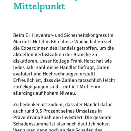
Mittelpunkt
Weiterbildung
Inventurdifferenzen + Sicherheit
EHI LAB
Marktmacher
KI + Robotics
Mitglieder
Beim EHI Inventur- und Sicherheitskongress im
Klima + Energie
Marriott-Hotel in Köln diese Woche haben sich
die Expert:innen des Handels getroffen, um die
Ladenplanung + Einrichtung
aktuellen Verlustzahlen der Branche zu
diskutieren. Unser Kollege Frank Horst hat wie
Logistik + Verpackung
jedes Jahr zahlreiche Händler befragt, Daten
evaluiert und Hochrechnungen erstellt.
Erfreulich ist, dass die Zahlen tatsächlich leicht
Marketing
zurückgegangen sind – mit 4,1 Mrd. Euro
allerdings auf hohem Niveau.
Payment
Zu bedenken ist zudem, dass der Handel dafür
auch rund 0,3 Prozent seines Umsatzes in
Personal
Präventivmaßnahmen investiert. Die gesamte
Schadenssumme ist also noch deutlich höher.
Public Relations
Wenn man dann noch an den Schaden des