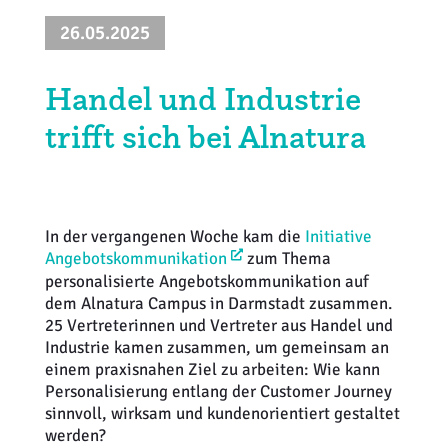
Weiterbildung
Inventurdifferenzen + Sicherheit
EHI LAB
26.05.2025
Marktmacher
KI + Robotics
Mitglieder
Handel und Industrie
trifft sich bei Alnatura
Klima + Energie
Ladenplanung + Einrichtung
Logistik + Verpackung
In der vergangenen Woche kam die
Initiative
Angebotskommunikation
zum Thema
Marketing
personalisierte Angebotskommunikation auf
dem Alnatura Campus in Darmstadt zusammen.
25 Vertreterinnen und Vertreter aus Handel und
Payment
Industrie kamen zusammen, um gemeinsam an
einem praxisnahen Ziel zu arbeiten: Wie kann
Personal
Personalisierung entlang der Customer Journey
sinnvoll, wirksam und kundenorientiert gestaltet
Public Relations
werden?