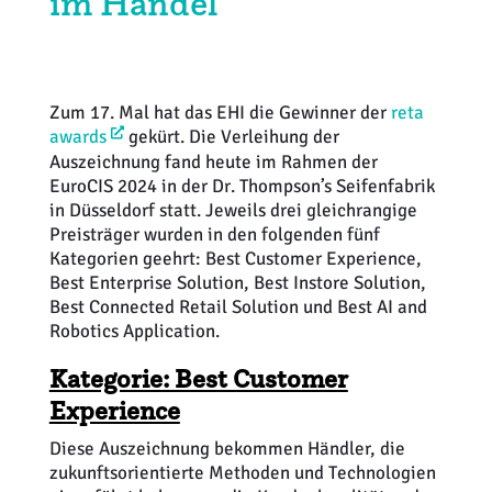
im Handel
Weiterbildung
Inventurdifferenzen + Sicherheit
EHI LAB
Marktmacher
KI + Robotics
Mitglieder
Zum 17. Mal hat das EHI die Gewinner der
reta
awards
gekürt. Die Verleihung der
Klima + Energie
Auszeichnung fand heute im Rahmen der
EuroCIS 2024 in der Dr. Thompson’s Seifenfabrik
Ladenplanung + Einrichtung
in Düsseldorf statt. Jeweils drei gleichrangige
Preisträger wurden in den folgenden fünf
Logistik + Verpackung
Kategorien geehrt: Best Customer Experience,
Best Enterprise Solution, Best Instore Solution,
Best Connected Retail Solution und Best AI and
Marketing
Robotics Application.
Payment
Kategorie: Best Customer
Experience
Personal
Diese Auszeichnung bekommen Händler, die
zukunftsorientierte Methoden und Technologien
Public Relations