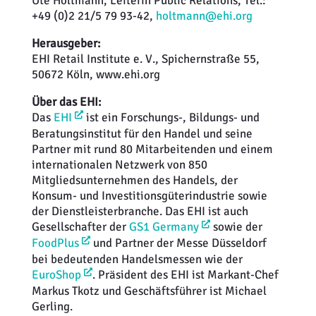
Ute Holtmann, Leiterin Public Relations, Tel.:
+49 (0)2 21/5 79 93-42,
holtmann@ehi.org
Herausgeber:
EHI Retail Institute e. V., Spichernstraße 55,
50672 Köln, www.ehi.org
Über das EHI:
Das
EHI
ist ein Forschungs-, Bildungs- und
Beratungsinstitut für den Handel und seine
Partner mit rund 80 Mitarbeitenden und einem
internationalen Netzwerk von 850
Mitgliedsunternehmen des Handels, der
Konsum- und Investitionsgüterindustrie sowie
der Dienstleisterbranche. Das EHI ist auch
Gesellschafter der
GS1 Germany
sowie der
FoodPlus
und Partner der Messe Düsseldorf
bei bedeutenden Handelsmessen wie der
EuroShop
. Präsident des EHI ist Markant-Chef
Markus Tkotz und Geschäftsführer ist Michael
Gerling.