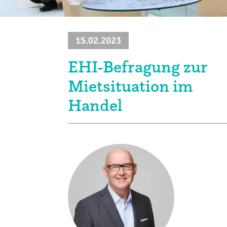
Klima + Energie
Ladenplanung + Einrichtung
15.02.2023
Logistik + Verpackung
EHI-Befragung zur
Mietsituation im
Marketing
Handel
Payment
Personal
Public Relations