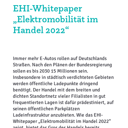
EHI-Whitepaper
Weiterbildung
Inventurdifferenzen + Sicherheit
EHI LAB
„Elektromobilität im
Marktmacher
KI + Robotics
Mitglieder
Handel 2022“
Klima + Energie
Ladenplanung + Einrichtung
Immer mehr E-Autos rollen auf Deutschlands
Straßen. Nach den Plänen der Bundesregierung
Logistik + Verpackung
sollen es bis 2030 15 Millionen sein.
Insbesondere in städtisch verdichteten Gebieten
Marketing
werden öffentliche Ladepunkte dringend
benötigt. Der Handel mit dem breiten und
Payment
dichten Standortnetz vieler Filialisten in gut
frequentierten Lagen ist dafür prädestiniert, auf
seinen öffentlichen Parkplätzen
Personal
Ladeinfrastruktur anzubieten. Wie das EHI-
Whitepaper „Elektromobilität im Handel 2022“
Public Relations
zeigt, bietet das Gros des Handels bereits