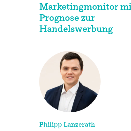
Klima + Energie
Marketingmonitor mi
Prognose zur
Ladenplanung + Einrichtung
Handelswerbung
Logistik + Verpackung
Marketing
Payment
Personal
Public Relations
Philipp Lanzerath