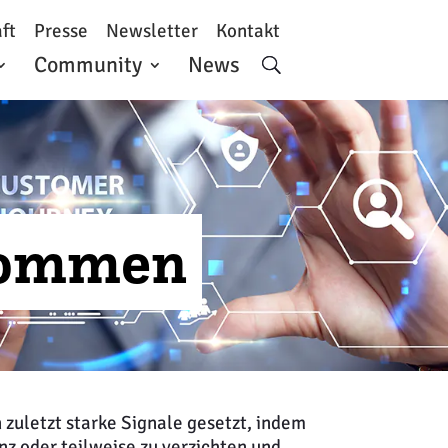
ft
Presse
Newsletter
Kontakt
Community
News
Kommen
 zuletzt starke Signale gesetzt, indem
nz oder teilweise zu verzichten und