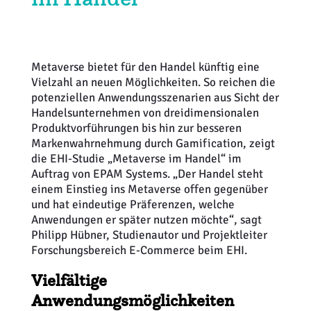
Weiterbildung
Inventurdifferenzen + Sicherheit
EHI LAB
Marktmacher
KI + Robotics
Mitglieder
Metaverse bietet für den Handel künftig eine
Vielzahl an neuen Möglichkeiten. So reichen die
Klima + Energie
potenziellen Anwendungsszenarien aus Sicht der
Handelsunternehmen von dreidimensionalen
Ladenplanung + Einrichtung
Produktvorführungen bis hin zur besseren
Markenwahrnehmung durch Gamification, zeigt
die EHI-Studie „Metaverse im Handel“ im
Logistik + Verpackung
Auftrag von EPAM Systems. „Der Handel steht
einem Einstieg ins Metaverse offen gegenüber
Marketing
und hat eindeutige Präferenzen, welche
Anwendungen er später nutzen möchte“, sagt
Payment
Philipp Hübner, Studienautor und Projektleiter
Forschungsbereich E-Commerce beim EHI.
Personal
Vielfältige
Anwendungsmöglichkeiten
Public Relations