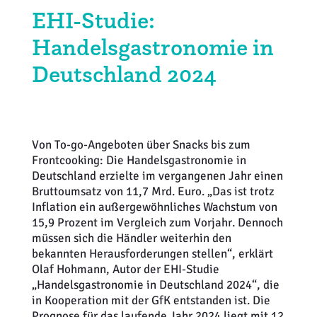
EHI-Studie:
Weiterbildung
Inventurdifferenzen + Sicherheit
EHI LAB
Handelsgastronomie in
Marktmacher
KI + Robotics
Mitglieder
Deutschland 2024
Klima + Energie
Ladenplanung + Einrichtung
Von To-go-Angeboten über Snacks bis zum
Frontcooking: Die Handelsgastronomie in
Logistik + Verpackung
Deutschland erzielte im vergangenen Jahr einen
Bruttoumsatz von 11,7 Mrd. Euro. „Das ist trotz
Marketing
Inflation ein außergewöhnliches Wachstum von
15,9 Prozent im Vergleich zum Vorjahr. Dennoch
Payment
müssen sich die Händler weiterhin den
bekannten Herausforderungen stellen“, erklärt
Olaf Hohmann, Autor der EHI-Studie
Personal
„Handelsgastronomie in Deutschland 2024“, die
in Kooperation mit der GfK entstanden ist. Die
Public Relations
Prognose für das laufende Jahr 2024 liegt mit 12