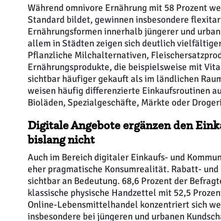
Während omnivore Ernährung mit 58 Prozent wei
Standard bildet, gewinnen insbesondere flexita
Ernährungsformen innerhalb jüngerer und urban
allem in Städten zeigen sich deutlich vielfältig
Pflanzliche Milchalternativen, Fleischersatzpro
Ernährungsprodukte, die beispielsweise mit Vit
sichtbar häufiger gekauft als im ländlichen Ra
weisen häufig differenzierte Einkaufsroutinen au
Bioläden, Spezialgeschäfte, Märkte oder Droger
Digitale Angebote ergänzen den Einka
bislang nicht
Auch im Bereich digitaler Einkaufs- und Kommun
eher pragmatische Konsumrealität. Rabatt- und
sichtbar an Bedeutung. 68,6 Prozent der Befragt
klassische physische Handzettel mit 52,5 Prozen
Online-Lebensmittelhandel konzentriert sich we
insbesondere bei jüngeren und urbanen Kundscha