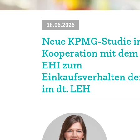
Klima + Energie
Ladenplanung + Einrichtung
18.06.2026
Logistik + Verpackung
Neue KPMG-Studie i
Kooperation mit dem
Marketing
EHI zum
Payment
Einkaufsverhalten de
Personal
im dt. LEH
Public Relations