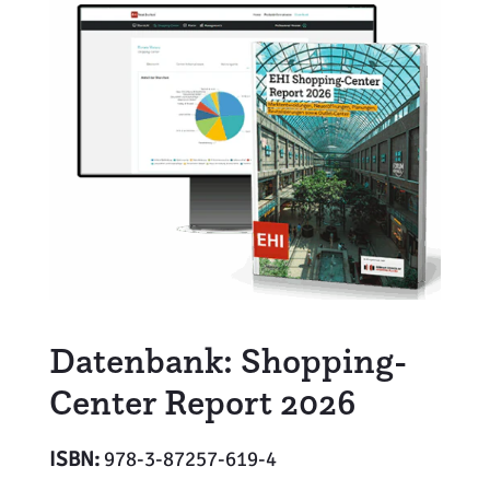
Weiterbildung
Inventurdifferenzen + Sicherheit
EHI LAB
Marktmacher
KI + Robotics
Mitglieder
Klima + Energie
Ladenplanung + Einrichtung
Logistik + Verpackung
Marketing
Datenbank: Shopping-
Payment
Center Report 2026
Personal
ISBN:
978-3-87257-619-4
Public Relations