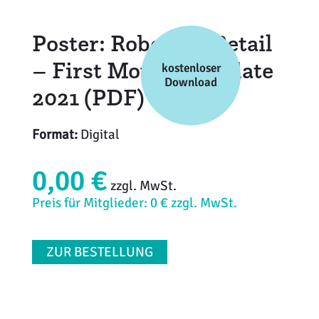
Weiterbildung
Inventurdifferenzen + Sicherheit
EHI LAB
Poster: Robotics4Retail
Marktmacher
KI + Robotics
Mitglieder
– First Mover – Update
kostenloser
Download
2021 (PDF)
Klima + Energie
Ladenplanung + Einrichtung
Format:
Digital
Logistik + Verpackung
0,00 €
zzgl. MwSt.
Marketing
Preis für Mitglieder: 0 € zzgl. MwSt.
Payment
ZUR BESTELLUNG
Personal
Public Relations