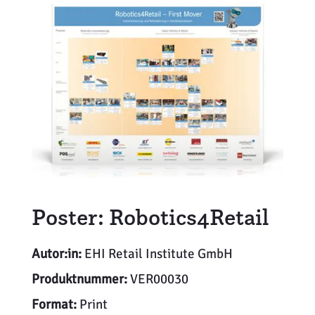
Weiterbildung
Inventurdifferenzen + Sicherheit
EHI LAB
Marktmacher
KI + Robotics
Mitglieder
Klima + Energie
Ladenplanung + Einrichtung
Logistik + Verpackung
Marketing
Poster: Robotics4Retail
Payment
Autor:in:
EHI Retail Institute GmbH
Personal
Produktnummer:
VER00030
Format:
Print
Public Relations