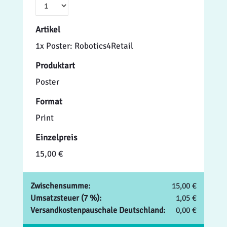
Artikel
1x Poster: Robotics4Retail
Produktart
Poster
Format
Print
Einzelpreis
15,00 €
Zwischensumme:
15,00 €
Umsatzsteuer (7 %):
1,05 €
Versandkostenpauschale Deutschland:
0,00 €