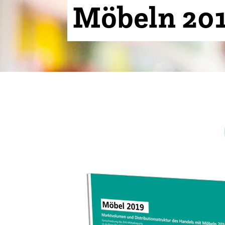
Möbeln 201
Klima + Energie
Ladenplanung + Einrichtung
Logistik + Verpackung
Marketing
Payment
Personal
Public Relations