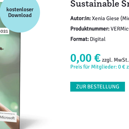
Sustainable S
kostenloser
Download
Autor:in:
Xenia Giese (Mic
Produktnummer:
VERMicr
Format:
Digital
0,00 €
zzgl. MwSt.
Preis für Mitglieder: 0 € 
ZUR BESTELLUNG