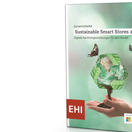
Klima + Energie
Ladenplanung + Einrichtung
Logistik + Verpackung
Marketing
Payment
Personal
Public Relations