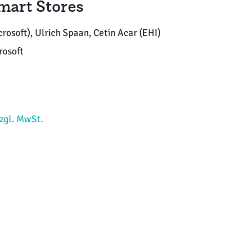
mart Stores
rosoft), Ulrich Spaan, Cetin Acar (EHI)
osoft
zzgl. MwSt.