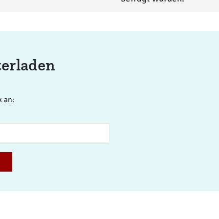
terladen
k an: