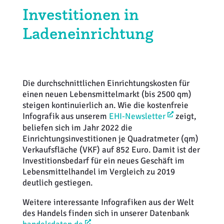
Investitionen in
Weiterbildung
Inventurdifferenzen + Sicherheit
EHI LAB
Ladeneinrichtung
Marktmacher
KI + Robotics
Mitglieder
Klima + Energie
Die durchschnittlichen Einrichtungskosten für
Ladenplanung + Einrichtung
einen neuen Lebensmittelmarkt (bis 2500 qm)
steigen kontinuierlich an. Wie die kostenfreie
Logistik + Verpackung
Infografik aus unserem
EHI-Newsletter
zeigt,
beliefen sich im Jahr 2022 die
Einrichtungsinvestitionen je Quadratmeter (qm)
Marketing
Verkaufsfläche (VKF) auf 852 Euro. Damit ist der
Investitionsbedarf für ein neues Geschäft im
Payment
Lebensmittelhandel im Vergleich zu 2019
deutlich gestiegen.
Personal
Weitere interessante Infografiken aus der Welt
des Handels finden sich in unserer Datenbank
Public Relations