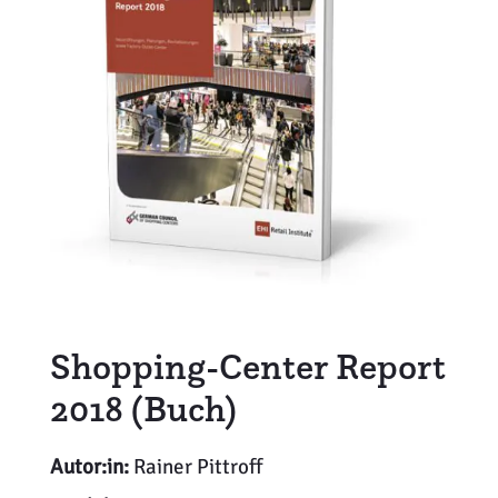
Weiterbildung
Inventurdifferenzen + Sicherheit
EHI LAB
Marktmacher
KI + Robotics
Mitglieder
Klima + Energie
Ladenplanung + Einrichtung
Logistik + Verpackung
Marketing
Shopping-Center Report
Payment
2018 (Buch)
Personal
Autor:in:
Rainer Pittroff
Public Relations