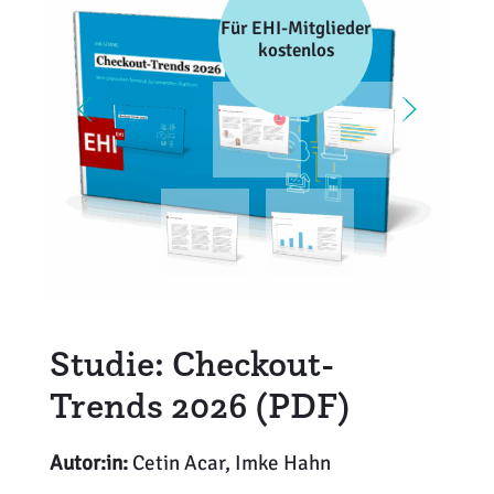
Weiterbildung
Inventurdifferenzen + Sicherheit
EHI LAB
Für EHI-Mitglieder
kostenlos
Marktmacher
KI + Robotics
Mitglieder
Klima + Energie
Ladenplanung + Einrichtung
Logistik + Verpackung
Marketing
Studie: Checkout-
Payment
Trends 2026 (PDF)
Personal
Autor:in:
Cetin Acar, Imke Hahn
Public Relations