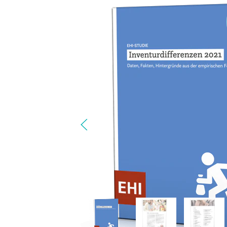
Klima + Energie
Ladenplanung + Einrichtung
Logistik + Verpackung
Marketing
Payment
Personal
Public Relations