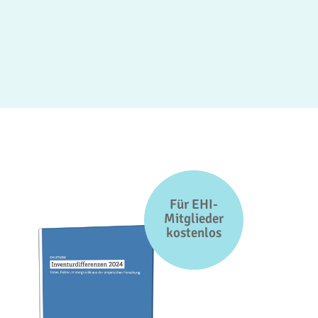
Für EHI-
Mitglieder
kostenlos