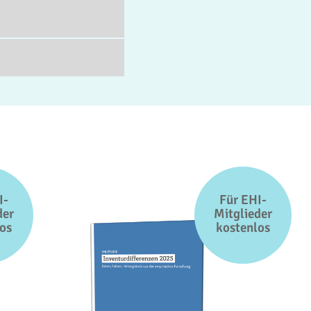
I-
Für EHI-
der
Mitglieder
os
kostenlos