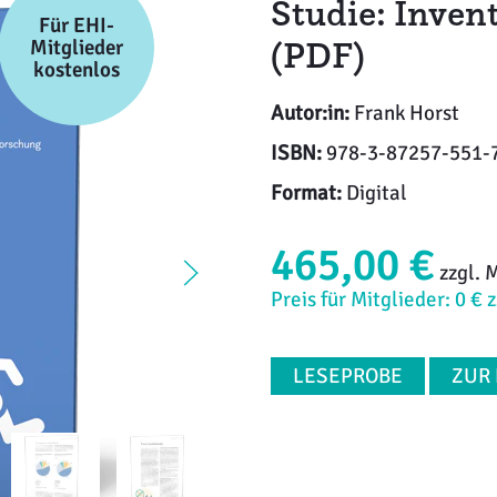
Studie: Inven
Für EHI-
(PDF)
Mitglieder
kostenlos
Autor:in:
Frank Horst
ISBN:
978-3-87257-551-
Format:
Digital
465,00 €
zzgl. 
Preis für Mitglieder: 0 € 
LESEPROBE
ZUR