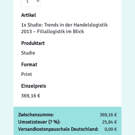
Artikel
1x Studie: Trends in der Handelslogistik
2013 – Filiallogistik im Blick
Produktart
Studie
Format
Print
Einzelpreis
369,16 €
Zwischensumme:
369,16 €
Umsatzsteuer (7 %):
25,84 €
Versandkostenpauschale Deutschland:
0,00 €