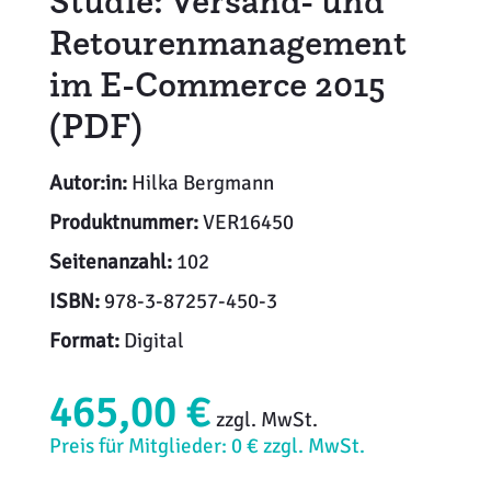
Studie: Versand- und
Retourenmanagement
im E-Commerce 2015
(PDF)
Autor:in:
Hilka Bergmann
Produktnummer:
VER16450
Seitenanzahl:
102
ISBN:
978-3-87257-450-3
Format:
Digital
465,00 €
zzgl. MwSt.
Preis für Mitglieder: 0 € zzgl. MwSt.