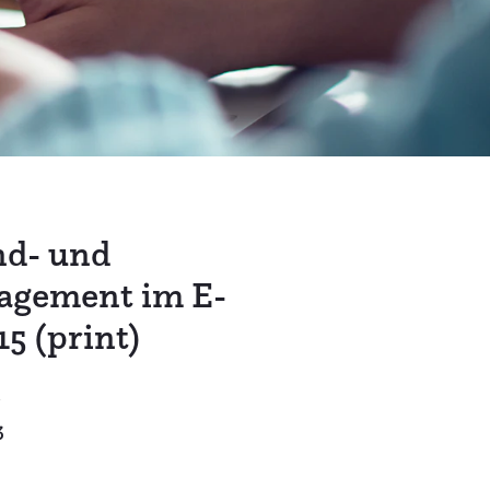
nd- und
agement im E-
5 (print)
n
3