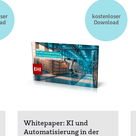
ser
kostenloser
ad
Download
Whitepaper: KI und
Automatisierung in der