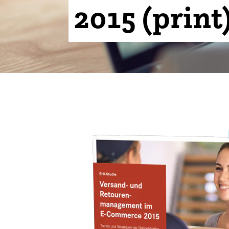
2015 (print
Klima + Energie
Ladenplanung + Einrichtung
Logistik + Verpackung
Marketing
Payment
Personal
Public Relations