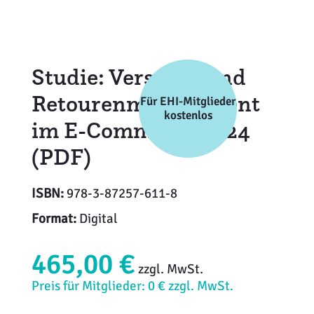
Weiterbildung
Inventurdifferenzen + Sicherheit
EHI LAB
Marktmacher
KI + Robotics
Mitglieder
Studie: Versand- und
Klima + Energie
Retourenmanagement
Für EHI-Mitglieder
kostenlos
im E-Commerce 2024
Ladenplanung + Einrichtung
(PDF)
Logistik + Verpackung
ISBN:
978-3-87257-611-8
Marketing
Format:
Digital
Payment
465,00 €
Personal
zzgl. MwSt.
Preis für Mitglieder: 0 € zzgl. MwSt.
Public Relations