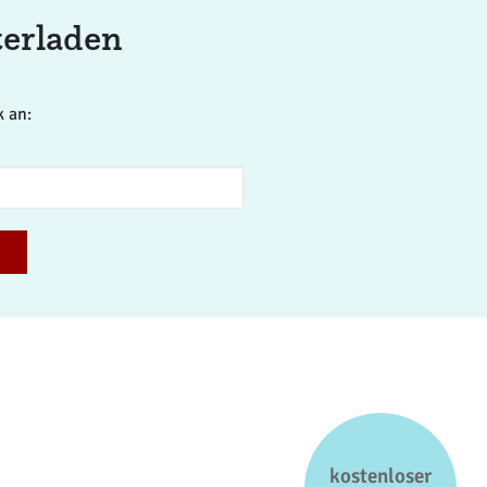
terladen
k an:
kostenloser