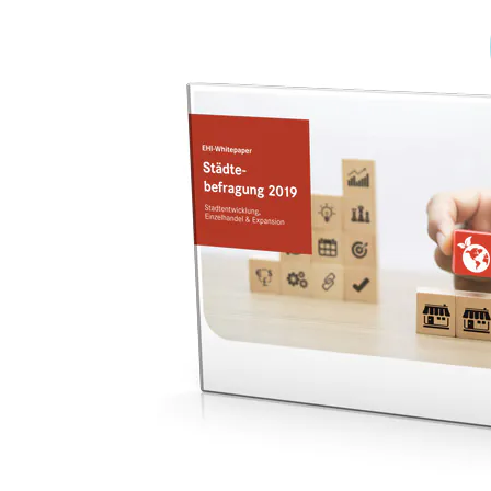
Klima + Energie
Ladenplanung + Einrichtung
Logistik + Verpackung
Marketing
Payment
Personal
Public Relations